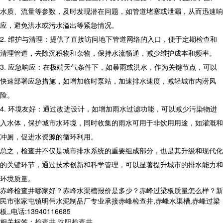
水质、流量等参数，及时发现潜在问题，如管道堵塞或泄漏，从而迅速响
应，避免洪水或污水溢出等紧急情况。
2. 维护与清理：提供了直接访问地下管道网络的入口，便于定期检查和
清理管道，去除沉积物和杂物，保持水流畅通，减少维护成本和频率。
3. 应急响应：在极端天气条件下，如暴雨或洪水，作为关键节点，可以
快速部署应急措施，如增加临时泵站，加速排水速度，减轻城市内涝风
险。
4. 环境友好：通过改进设计，如增加雨水过滤功能，可以减少污染物进
入水体，保护城市水环境，同时收集的雨水可用于非饮用用途，如灌溉和
冲厕，促进水资源的循环利用。
总之，检查井不仅是城市排水系统的重要组成部分，也是其升级和现代化
的关键环节，通过技术创新和科学管理，可以显著提升城市的排水能力和
环境质量。
赤峰检查井哪家好？赤峰水渠槽报价是多少？赤峰过梁板质量怎么样？新
民市张家屯镇明伟水泥制品厂专业承接赤峰检查井,赤峰水渠槽,赤峰过梁
板,,电话:13940116685
相关标签：
检查井
,
沈阳检查井
,