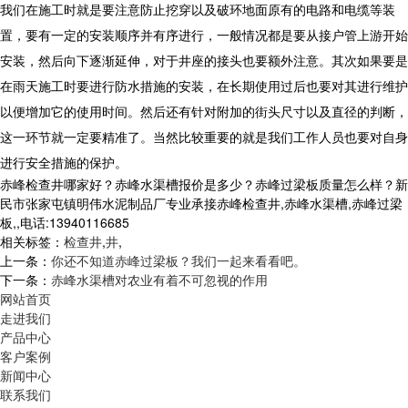
我们在施工时就是要注意防止挖穿以及破环地面原有的电路和电缆等装
置，要有一定的安装顺序并有序进行，一般情况都是要从接户管上游开始
安装，然后向下逐渐延伸，对于井座的接头也要额外注意。其次如果要是
在雨天施工时要进行防水措施的安装，在长期使用过后也要对其进行维护
以便增加它的使用时间。然后还有针对附加的街头尺寸以及直径的判断，
这一环节就一定要精准了。当然比较重要的就是我们工作人员也要对自身
进行安全措施的保护。
赤峰检查井哪家好？赤峰水渠槽报价是多少？赤峰过梁板质量怎么样？新
民市张家屯镇明伟水泥制品厂专业承接赤峰检查井,赤峰水渠槽,赤峰过梁
板,,电话:13940116685
相关标签：
检查井
,
井
,
上一条：
你还不知道赤峰过梁板？我们一起来看看吧。
下一条：
赤峰水渠槽对农业有着不可忽视的作用
网站首页
走进我们
产品中心
客户案例
新闻中心
联系我们