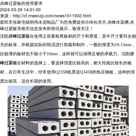
赤峰过梁板的使用要求
2024-03-29 14:01:00
来源：http://cf.mwsnzp.com/news1011932.html
新民市张家屯镇明伟水泥制品厂为您免费提供
赤峰检查井
,赤峰水渠槽,赤
峰过梁板等相关信息发布和资讯展示，敬请关注！
沈阳
赤峰过梁板
在使用之前要检查板材的尺寸和厚度，其中尺寸要符合相
关的标准，并根据实际的情况进行剪裁和制作，一般的厚度为
10-15mm，
比较薄的板材也不能小于10mm，这样就可以保障足够的承载力。沈阳
赤
峰过梁板
在材料的选择上，要选择强度比较高的，耐久性能比较长的板
材，在日常生活中，经常使用Q235B机票这Q345B的热压钢板，这种的强
度比较高，适合长期的使用。