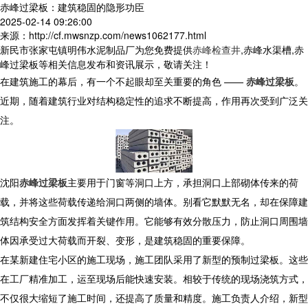
赤峰过梁板：建筑稳固的隐形功臣
2025-02-14 09:26:00
来源：http://cf.mwsnzp.com/news1062177.html
新民市张家屯镇明伟水泥制品厂为您免费提供
赤峰检查井
,赤峰水渠槽,赤
峰过梁板等相关信息发布和资讯展示，敬请关注！
在建筑施工的幕后，有一个不起眼却至关重要的角色 ——
赤峰过梁板
。
近期，随着建筑行业对结构稳定性的追求不断提高，作用再次受到广泛关
注。
沈阳
赤峰过梁板
主要用于门窗等洞口上方，承担洞口上部砌体传来的荷
载，并将这些荷载传递给洞口两侧的墙体。别看它默默无名，却在保障建
筑结构安全方面发挥着关键作用。它能够有效分散压力，防止洞口周围墙
体因承受过大荷载而开裂、变形，是建筑稳固的重要保障。
在某新建住宅小区的施工现场，施工团队采用了新型的预制过梁板。这些
在工厂精准加工，运至现场后能快速安装。相较于传统的现场浇筑方式，
不仅很大缩短了施工时间，还提高了质量和精度。施工负责人介绍，新型