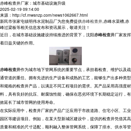
赤峰检查井厂家：城市基础设施升级
2025-02-19 09:14:00
来源：http://cf.mwsnzp.com/news1062667.html
新民市张家屯镇明伟水泥制品厂为您免费提供
赤峰检查井
,赤峰水渠槽,赤
峰过梁板等相关信息发布和资讯展示，敬请关注！
近日，在城市基础设施建设持续推进的背景下，沈阳
赤峰检查井
厂家发挥
着日益关键的作用。
赤峰检查井
作为城市地下管网系统的重要节点，承担着检查、维护以及疏
通管道的重任。拥有先进的生产设备和成熟的工艺，能够生产出多种类型
和规格的检查井产品，以满足不同工程项目的需求。其产品采用高强度材
料，具有良好的抗压、耐腐蚀性能，确保在恶劣环境下长期稳定运行，有
效延长了城市管网的使用寿命。
在实际应用中，检查井厂家的产品广泛应用于市政道路、住宅小区、工业
园区等建设项目。例如，在某大型新城区建设中，提供的检查井凭借其高
质量和精准的尺寸适配，顺利融入整体管网系统，保障了排水、供水等管