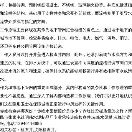
样，包括砖砌、预制钢筋混凝土、不锈钢、玻璃钢夹砂等。井底包括基础
和流槽等结构。基础用于支撑井身和承受外部荷载，而流槽则用于引导水
流或介质流向指定的方向。
工作原理主要体现在其作为地下管网汇合枢纽的角色上。通过埋于地下的
城市地下管网，检查井将给水、排水、电信、电力、燃气、供热、消防、
环卫等多种公用管网设施连接起来。
工作人员可以打开井盖进入检查井内部。此外，还承担着调节水流方向和
速度的功能。在排水系统中，可以通过设置不同高度的流槽或调节阀门来
改变水流的流向和速度，确保排水系统能够顺畅运行并有效排除雨水或污
水。
作为城市地下管网的重要组成部分，其内部构造的复杂性和工作原理的重
要性不容忽视。通过深入了解内部构造和工作原理，我们可以更好地认识
到这些隐形卫士在保障城市正常运行中所发挥的关键作用。
赤峰检查井哪家好？赤峰水渠槽报价是多少？赤峰过梁板质量怎么样？新
民市张家屯镇明伟水泥制品厂专业承接赤峰检查井,赤峰水渠槽,赤峰过梁
板,,电话:13940116685
相关标签：
检查井
,
沈阳检查井
,