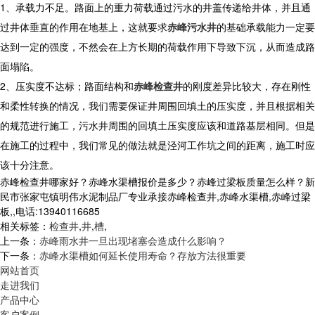
1、承载力不足。路面上的重力荷载通过污水的井盖传递给井体，并且通
过井体垂直的作用在地基上，这就要求
赤峰污水井
的基础承载能力一定要
达到一定的强度，不然会在上方长期的荷载作用下导致下沉，从而造成路
面塌陷。
2、压实度不达标；路面结构和
赤峰检查井
的刚度差异比较大，存在刚性
和柔性转换的情况，我们需要保证井周围回填土的压实度，并且根据相关
的规范进行施工，污水井周围的回填土压实度应该和道路基层相同。但是
在施工的过程中，我们常见的做法就是泾河工作坑之间的距离，施工时应
该十分注意。
赤峰检查井哪家好？赤峰水渠槽报价是多少？赤峰过梁板质量怎么样？新
民市张家屯镇明伟水泥制品厂专业承接赤峰检查井,赤峰水渠槽,赤峰过梁
板,,电话:13940116685
相关标签：
检查井
,
井
,
槽
,
上一条：
赤峰雨水井一旦出现堵塞会造成什么影响？
下一条：
赤峰水渠槽如何延长使用寿命？存放方法很重要
网站首页
走进我们
产品中心
客户案例