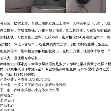
可安装于松软土质、普通土质以及冻土土质等，其特点有以下几条，1.抗
冲击性好，耐腐蚀性强、污物不易于堵塞。2.安装方便，可在安装前裁成
预制形状，可提升施工效率3.低碳环保，密封性较好4.外观整洁大方，防
盗性好，降低节省成本， 检查井的类型众多，例如塑料检查井，混凝土
检查井等等，塑料检查井的功能较突出，在施工方面，轻便利于拿放，节
省人力，且使用寿命较长。
赤峰检查井哪家好？赤峰水渠槽报价是多少？赤峰过梁板质量怎么样？新
民市张家屯镇明伟水泥制品厂专业承接赤峰检查井,赤峰水渠槽,赤峰过梁
板,,电话:13940116685
相关标签：
检查井
,
水渠槽
,
过梁板
,
上一条：
一篇文章了解赤峰过梁板制作过程
下一条：
赤峰水渠槽小小身体大大作用
网站首页
走进我们
产品中心
客户案例