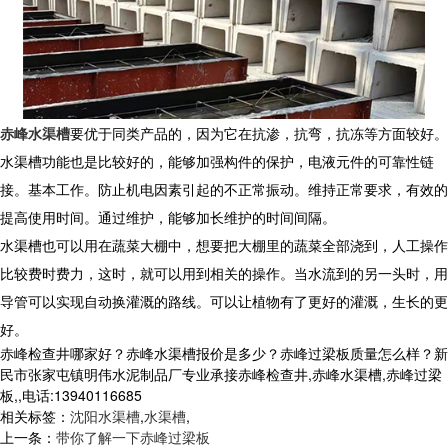
赤峰水渠槽
要优于同类产品的，因为它在抗渗，抗弯，抗冻等方面较好。
水渠槽功能也是比较好的，能够加强构件的保护，电液元件的可靠性链
接。基本工作。防止机电因素引起的不正常振动。维持正常要求，有效的
提高使用时间。通过维护，能够加长维护的时间间隔。
水渠槽也可以用在蔬菜大棚中，想要把大棚里的蔬菜全部浇到，人工操作
比较费时费力，这时，就可以用到相关的操作。当水流到的另一头时，用
导管可以实现自动换灌溉的路线。可以让植物有了更好的灌溉，生长的更
好。
赤峰检查井哪家好？赤峰水渠槽报价是多少？赤峰过梁板质量怎么样？新
民市张家屯镇明伟水泥制品厂专业承接赤峰检查井,赤峰水渠槽,赤峰过梁
板,,电话:13940116685
相关标签：
沈阳水渠槽
,
水渠槽
,
上一条：
带你了解一下赤峰过梁板